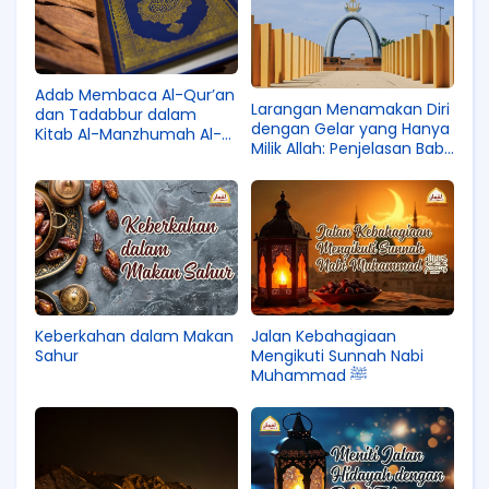
Adab Membaca Al-Qur’an
Larangan Menamakan Diri
dan Tadabbur dalam
dengan Gelar yang Hanya
Kitab Al-Manzhumah Al-
Milik Allah: Penjelasan Bab
Mimiyyah
At-Tasammi bi Qadil
Qudhat wa Nahwihi dalam
Kitab Tauhid
Keberkahan dalam Makan
Jalan Kebahagiaan
Sahur
Mengikuti Sunnah Nabi
Muhammad ﷺ