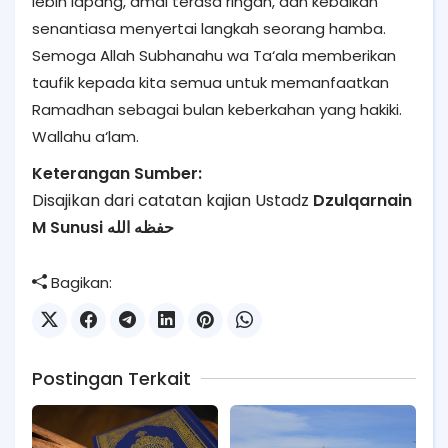
lebih lapang, amal terasa ringan, dan kebaikan
senantiasa menyertai langkah seorang hamba.
Semoga Allah Subhanahu wa Ta‘ala memberikan
taufik kepada kita semua untuk memanfaatkan
Ramadhan sebagai bulan keberkahan yang hakiki.
Wallahu a‘lam.
Keterangan Sumber:
Disajikan dari catatan kajian Ustadz
Dzulqarnain
M Sunusi حفظه الله
Bagikan:
Postingan Terkait