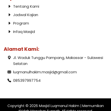
Tentang Kami
Jadwal Kajian
Program
Infaq Masjid
Alamat Kami:
Jl. Waduk Tunggu Pampang, Makassar - Sulawesi
Selatan
luqmanulhakim.masjid@gmail.com
085397997754
Copyright ©
2026
Masjid Luqmanul Hakim | Memurnikan